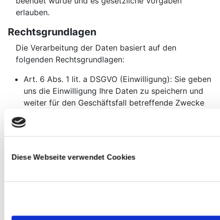
beendet wurde und es gesetzliche Vorgaben
erlauben.
Rechtsgrundlagen
Die Verarbeitung der Daten basiert auf den
folgenden Rechtsgrundlagen:
Art. 6 Abs. 1 lit. a DSGVO (Einwilligung): Sie geben
uns die Einwilligung Ihre Daten zu speichern und
weiter für den Geschäftsfall betreffende Zwecke
zu verwenden;
Art. 6 Abs. 1 lit. b DSGVO (Vertrag): Es besteht die
Notwendigkeit für die Erfüllung eines Vertrags mit
Ihnen oder einem Auftragsverarbeiter wie z. B.
Diese Webseite verwendet Cookies
dem Telefonanbieter oder wir müssen die Daten
für vorvertragliche Tätigkeiten, wie z. B. die
Vorbereitung eines Angebots, verarbeiten;
Art. 6 Abs. 1 lit. f DSGVO (Berechtigte Interessen):
Wir wollen Kundenanfragen und geschäftliche